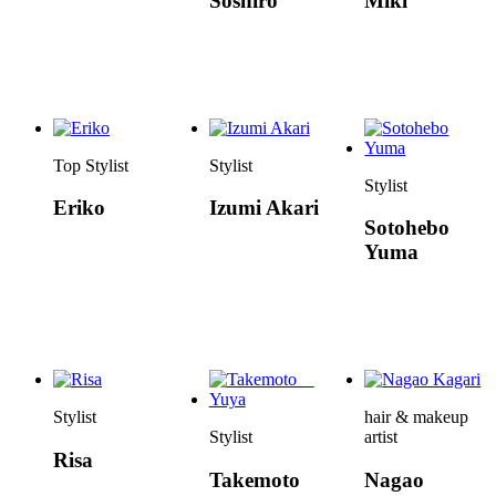
Soshiro
Miki
Top Stylist
Stylist
Stylist
Eriko
Izumi Akari
Sotohebo
Yuma
Stylist
hair & makeup
Stylist
artist
Risa
Takemoto
Nagao