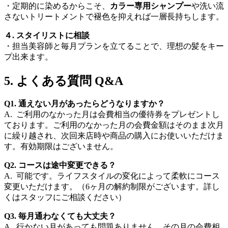
・定期的に染めるからこそ、
カラー専用シャンプー
や洗い流
さないトリートメントで褪色を抑えれば一層長持ちします。
４. スタイリストに相談
・担当美容師と毎月プランを立てることで、理想の髪をキー
プ出来ます。
5. よくある質問 Q&A
Q1. 通えない月があったらどうなりますか？
A. ご利用のなかった月は会費相当の優待券をプレゼントし
ております。ご利用のなかった月の会費金額はそのまま次月
に繰り越され、次回来店時や商品の購入にお使いいただけま
す。有効期限はございません。
Q2. コースは途中変更できる？
A. 可能です。ライフスタイルの変化によって柔軟にコース
変更いただけます。（6ヶ月の解約制限がございます。詳し
くはスタッフにご相談ください）
Q3. 毎月通わなくても大丈夫？
A. 行かない月があっても問題ありません。その月の会費相