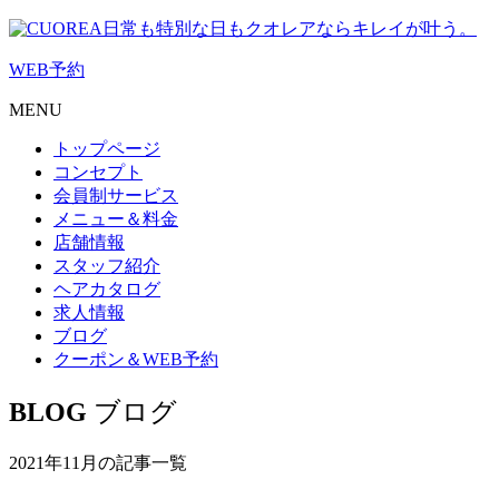
日常も特別な日もクオレアならキレイが叶う。
WEB
予約
MENU
トップページ
コンセプト
会員制サービス
メニュー＆料金
店舗情報
スタッフ紹介
ヘアカタログ
求人情報
ブログ
クーポン＆WEB予約
BLOG
ブログ
2021年11月の記事一覧