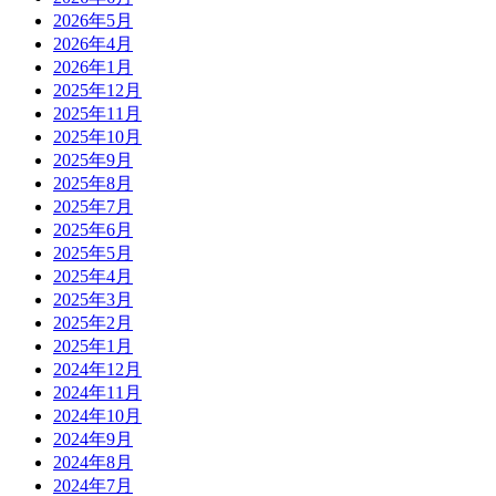
2026年5月
2026年4月
2026年1月
2025年12月
2025年11月
2025年10月
2025年9月
2025年8月
2025年7月
2025年6月
2025年5月
2025年4月
2025年3月
2025年2月
2025年1月
2024年12月
2024年11月
2024年10月
2024年9月
2024年8月
2024年7月