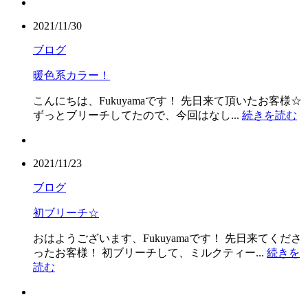
2021/11/30
ブログ
暖色系カラー！
こんにちは、Fukuyamaです！ 先日来て頂いたお客様☆
ずっとブリーチしてたので、今回はなし...
続きを読む
2021/11/23
ブログ
初ブリーチ☆
おはようございます、Fukuyamaです！ 先日来てくださ
ったお客様！ 初ブリーチして、ミルクティー...
続きを
読む