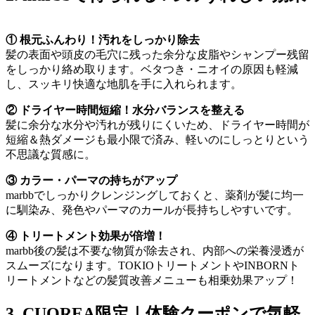
① 根元ふんわり！汚れをしっかり除去
髪の表面や頭皮の毛穴に残った余分な皮脂やシャンプー残留
をしっかり絡め取ります。ベタつき・ニオイの原因も軽減
し、スッキリ快適な地肌を手に入れられます。
② ドライヤー時間短縮！水分バランスを整える
髪に余分な水分や汚れが残りにくいため、ドライヤー時間が
短縮＆熱ダメージも最小限で済み、軽いのにしっとりという
不思議な質感に。
③
カラー・パーマの持ちがアップ
marbbでしっかりクレンジングしておくと、薬剤が髪に均一
に馴染み、発色やパーマのカールが長持ちしやすいです。
④ トリートメント効果が倍増！
marbb後の髪は不要な物質が除去され、内部への栄養浸透が
スムーズになります。TOKIOトリートメントやINBORNト
リートメントなどの髪質改善メニューも相乗効果アップ！
3. CUOREA限定｜体験クーポンで気軽