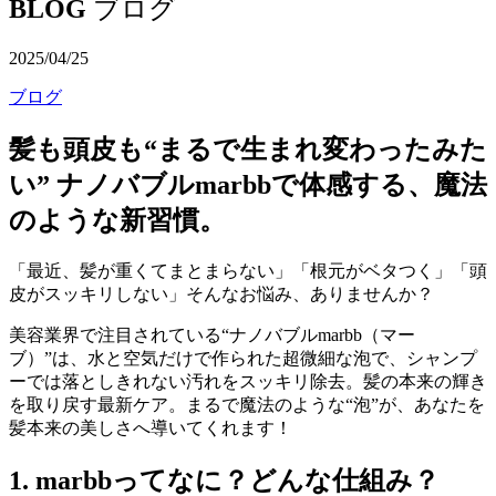
BLOG
ブログ
2025/04/25
ブログ
髪も頭皮も“まるで生まれ変わったみた
い” ナノバブルmarbbで体感する、魔法
のような新習慣。
「最近、髪が重くてまとまらない」「根元がベタつく」「頭
皮がスッキリしない」そんなお悩み、ありませんか？
美容業界で注目されている“ナノバブルmarbb（マー
ブ）”は、水と空気だけで作られた超微細な泡で、シャンプ
ーでは落としきれない汚れをスッキリ除去。髪の本来の輝き
を取り戻す最新ケア。まるで魔法のような“泡”が、あなたを
髪本来の美しさへ導いてくれます！
1. marbbってなに？どんな仕組み？