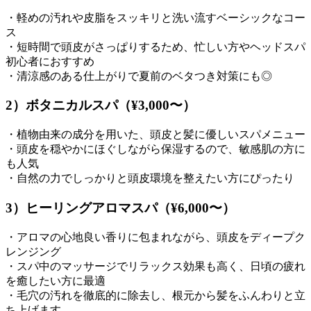
・軽めの汚れや皮脂をスッキリと洗い流すベーシックなコー
ス
・短時間で頭皮がさっぱりするため、忙しい方やヘッドスパ
初心者におすすめ
・清涼感のある仕上がりで夏前のベタつき対策にも◎
2）ボタニカルスパ（¥3,000〜）
・植物由来の成分を用いた、頭皮と髪に優しいスパメニュー
・頭皮を穏やかにほぐしながら保湿するので、敏感肌の方に
も人気
・自然の力でしっかりと頭皮環境を整えたい方にぴったり
3）ヒーリングアロマスパ（¥6,000〜）
・アロマの心地良い香りに包まれながら、頭皮をディープク
レンジング
・スパ中のマッサージでリラックス効果も高く、日頃の疲れ
を癒したい方に最適
・毛穴の汚れを徹底的に除去し、根元から髪をふんわりと立
ち上げます