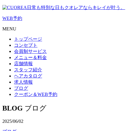
日常も特別な日もクオレアならキレイが叶う。
WEB
予約
MENU
トップページ
コンセプト
会員制サービス
メニュー＆料金
店舗情報
スタッフ紹介
ヘアカタログ
求人情報
ブログ
クーポン＆WEB予約
BLOG
ブログ
2025/06/02