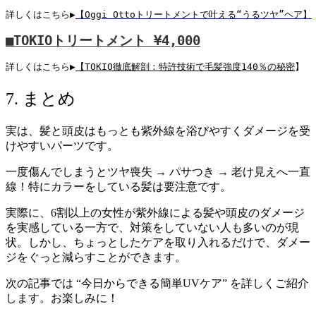
詳しく
はこちら▶︎
【Oggi Ottoトリートメントで叶える“うるツヤ”ヘア】
■TOKIOトリートメント 
¥4,000
詳しく
はこちら▶︎
【
TOKIO徹底解剖：特許技術で毛髪強度140％の秘密
】
7. まとめ
実は、髪と頭皮はもっとも紫外線を浴びやすくダメージを受
けやすいパーツです。
一度傷んでしまうとツヤ喪失 → パサつき → 老け見えへ一直
線！特にカラーをしている髪は要注意です。
実際に、6割以上の女性が紫外線による髪や頭皮のダメージ
を実感している一方で、対策をしていない人も多いのが現
状。しかし、ちょっとしたケアを取り入れるだけで、ダメー
ジをぐっと減らすことができます。
次の記事では “今日からできる簡単UVケア” を詳しくご紹介
します。お楽しみに！