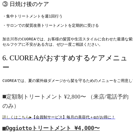
③ 日焼け後のケア
・集中トリートメントを週1回行う
・サロンでの髪質改善トリートメントを定期的に受ける
加古川市のCUOREAでは、お客様の髪質や生活スタイルに合わせた最適な紫
セルフケアに不安がある方は、ぜひ一度ご相談ください。
6. CUOREAがおすすめするケアメニュ
ー
CUOREAでは、夏の紫外線ダメージから髪を守るためのメニューをご用意し
◼️定額制トリートメント ¥2,800〜
（来店/電話予約
のみ）
詳しく
はこちら▶︎
【会員制サービス】毎月の美容代＋αがお得に！
■Oggiottoトリートメント
¥4,000〜