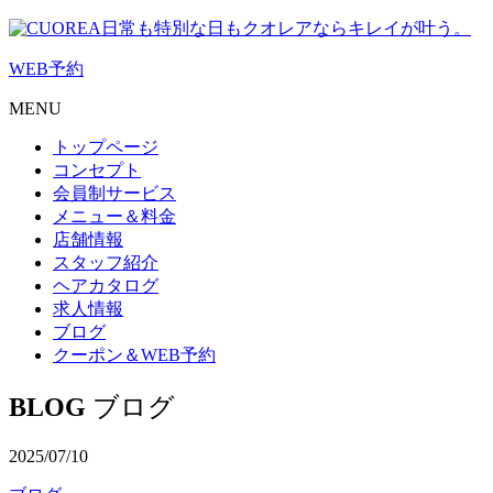
日常も特別な日もクオレアならキレイが叶う。
WEB
予約
MENU
トップページ
コンセプト
会員制サービス
メニュー＆料金
店舗情報
スタッフ紹介
ヘアカタログ
求人情報
ブログ
クーポン＆WEB予約
BLOG
ブログ
2025/07/10