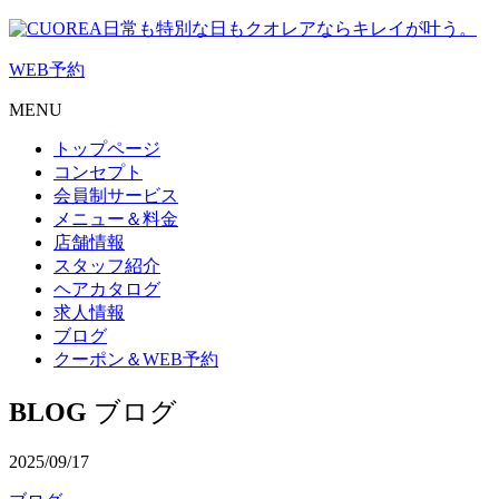
日常も特別な日もクオレアならキレイが叶う。
WEB
予約
MENU
トップページ
コンセプト
会員制サービス
メニュー＆料金
店舗情報
スタッフ紹介
ヘアカタログ
求人情報
ブログ
クーポン＆WEB予約
BLOG
ブログ
2025/09/17