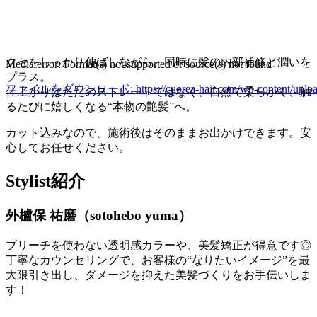
クセをしっかり伸ばしながら、同時に髪の内部補修と潤いを
Media error: Format(s) not supported or source(s) not found
プラス。
ファイルをダウンロード: https://cuorea-hair.com/wp-content/uploads
仕上がりはただのストレートではなく、自然で柔らかく、触
るたびに嬉しくなる“本物の艶髪”へ。
00:00
カット込みなので、施術後はそのままお出かけできます。安
心してお任せください。
Stylist紹介
外櫨保 祐磨（sotohebo yuma）
ブリーチを使わない透明感カラーや、美髪矯正が得意です◎
丁寧なカウンセリングで、お客様の“なりたいイメージ”を最
大限引き出し、ダメージを抑えた美髪づくりをお手伝いしま
す！