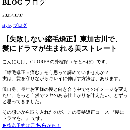
BLOG
ブログ
2025/10/07
style
,
ブログ
【失敗しない縮毛矯正】東加古川で、
髪にドラマが生まれる美ストレート
こんにちは、CUOREAの外櫨保（そとへぼ）です。
「縮毛矯正＝痛む」そう思って諦めていませんか？
実は、髪を守りながらキレイに伸ばす方法は、あります。
僕自身、長年お客様の髪と向き合う中でそのイメージを変え
たい、もっと自然でツヤのある仕上がりを叶えたい、とずっ
と思ってきました。
その想いから取り入れたのが、この美髪矯正コース 『髪に
ドラマを。』 です。
こちら
▶︎指名予約は
から！