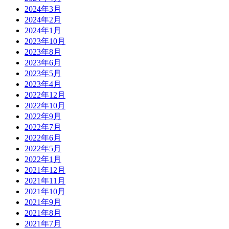
2024年3月
2024年2月
2024年1月
2023年10月
2023年8月
2023年6月
2023年5月
2023年4月
2022年12月
2022年10月
2022年9月
2022年7月
2022年6月
2022年5月
2022年1月
2021年12月
2021年11月
2021年10月
2021年9月
2021年8月
2021年7月