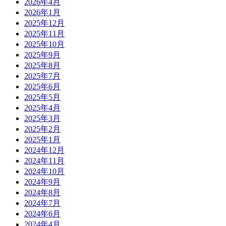
2026年4月
2026年1月
2025年12月
2025年11月
2025年10月
2025年9月
2025年8月
2025年7月
2025年6月
2025年5月
2025年4月
2025年3月
2025年2月
2025年1月
2024年12月
2024年11月
2024年10月
2024年9月
2024年8月
2024年7月
2024年6月
2024年4月