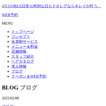
日常も特別な日もクオレアならキレイが叶う。
WEB
予約
MENU
トップページ
コンセプト
会員制サービス
メニュー＆料金
店舗情報
スタッフ紹介
ヘアカタログ
求人情報
ブログ
クーポン＆WEB予約
BLOG
ブログ
2025/02/08