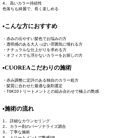
4. 高いカラー持続性

色落ちも綺麗で、長く楽しめる

▪️こんな方におすすめ
・赤みの出やすい髪色でお悩みの方

・透明感のある大人っぽい雰囲気に憧れる方

・ナチュラルな仕上がりを求める方

・オフィスでも浮かないカラーをお探しの方
▪️CUOREAこだわりの施術
・赤み調整に定評のある独自のカラー処方

・髪質に合わせた最適な薬剤選定

・TOKIOトリートメントとの組み合わせで極上の艶感

▪️施術の流れ
1. 詳細なカウンセリング

2. カラー剤のパーソナライズ調合

3. 丁寧な施術

4. トリートメントで艶感UP
