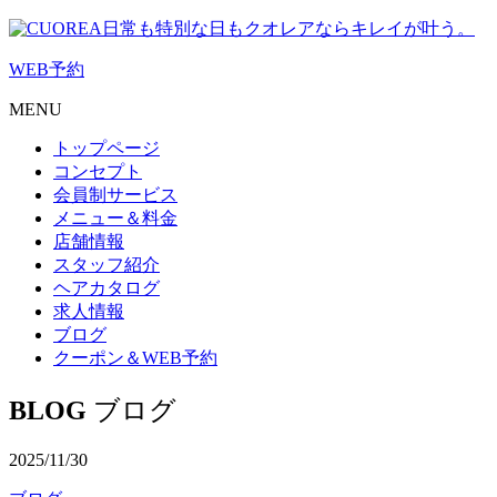
日常も特別な日もクオレアならキレイが叶う。
WEB
予約
MENU
トップページ
コンセプト
会員制サービス
メニュー＆料金
店舗情報
スタッフ紹介
ヘアカタログ
求人情報
ブログ
クーポン＆WEB予約
BLOG
ブログ
2025/11/30